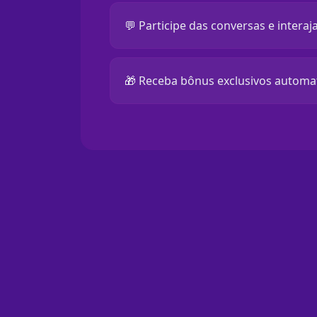
💬 Participe das conversas e interaj
🎁 Receba bônus exclusivos autom