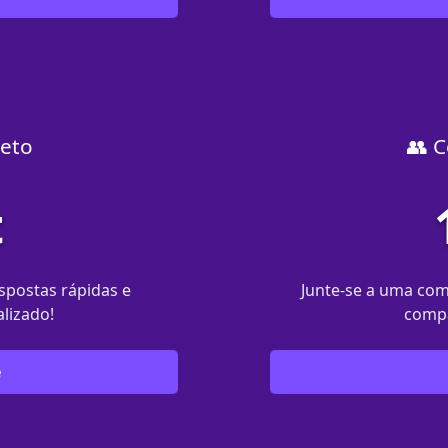
reto
👥 
t
espostas rápidas e
Junte-se a uma com
lizado!
compa
e