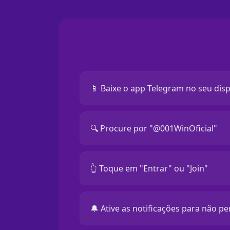
📱 Baixe o app Telegram no seu disp
🔍 Procure por "@001WinOficial"
👆 Toque em "Entrar" ou "Join"
🔔 Ative as notificações para não p