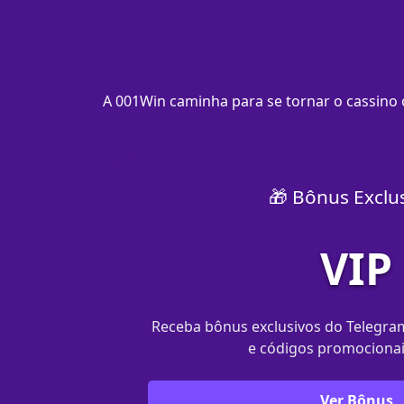
A 001Win caminha para se tornar o cassino 
🎁 Bônus Exclu
VIP
Receba bônus exclusivos do Telegra
e códigos promocionai
Ver Bônus