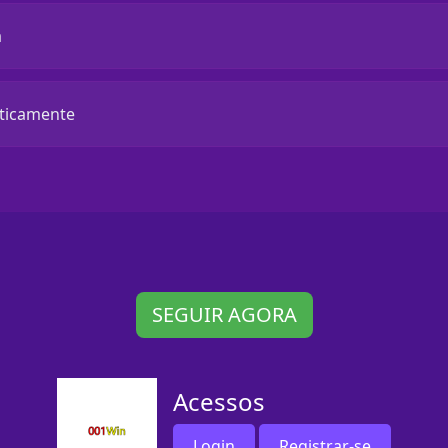
a
aticamente
SEGUIR AGORA
Acessos
Login
Registrar-se