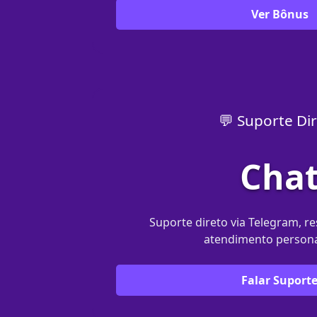
Ver Bônus
💬 Suporte Di
Cha
Suporte direto via Telegram, r
atendimento persona
Falar Suport