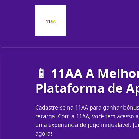
📱 11AA A Melho
Plataforma de A
Cadastre-se na 11AA para ganhar bônus
recarga. Com a 11AA, você tem acesso a
uma experiência de jogo inigualável. J
agora!