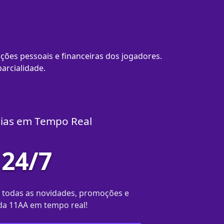
ções pessoais e financeiras dos jogadores.
arcialidade.
cias em Tempo Real
24/7
e todas as novidades, promoções e
da 11AA em tempo real!