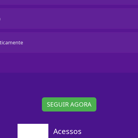
a
aticamente
SEGUIR AGORA
Acessos