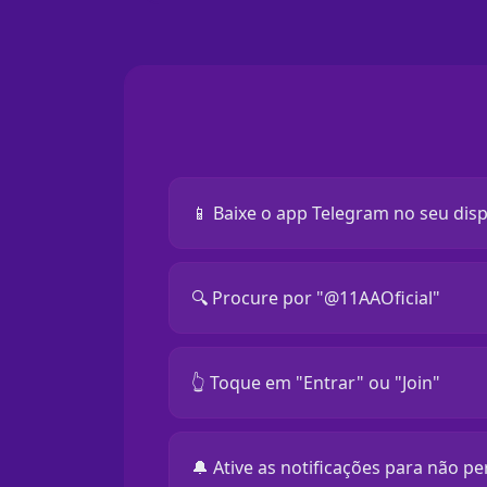
📱 Baixe o app Telegram no seu disp
🔍 Procure por "@11AAOficial"
👆 Toque em "Entrar" ou "Join"
🔔 Ative as notificações para não p