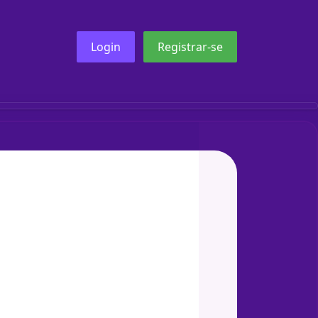
Login
Registrar-se