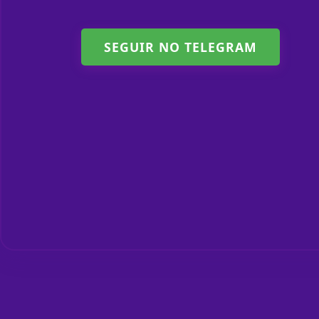
SEGUIR NO TELEGRAM