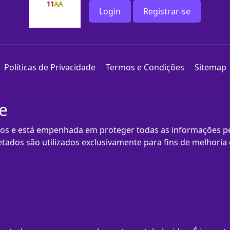
Login
Registrar-se
Políticas de Privacidade
Termos e Condições
Sitemap
de
rios e está empenhada em proteger todas as informações p
tados são utilizados exclusivamente para fins de melhoria