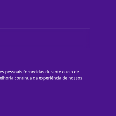
es pessoais fornecidas durante o uso de
elhoria contínua da experiência de nossos