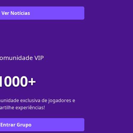
Ver Notícias
Comunidade VIP
1000+
unidade exclusiva de jogadores e
rtilhe experiências!
Entrar Grupo