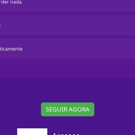
erder nada
a
aticamente
SEGUIR AGORA