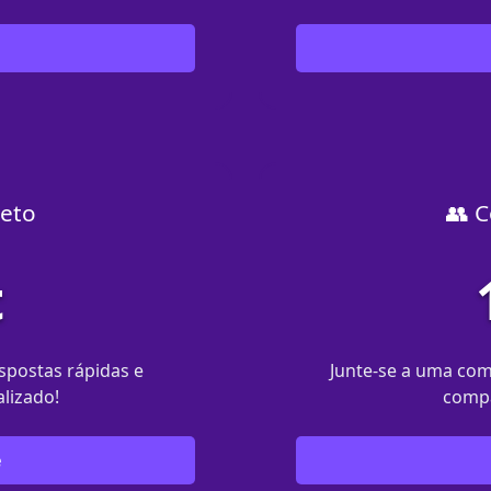
reto
👥 
t
espostas rápidas e
Junte-se a uma com
lizado!
compa
e