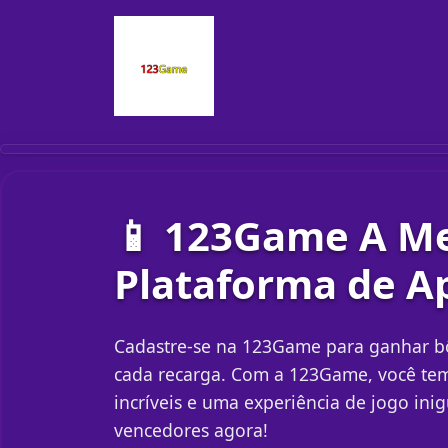
📱 123Game A M
Plataforma de A
Cadastre-se na 123Game para ganhar b
cada recarga. Com a 123Game, você te
incríveis e uma experiência de jogo inig
vencedores agora!