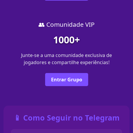
👥 Comunidade VIP
1000+
Junte-se a uma comunidade exclusiva de
jogadores e compartilhe experiências!
Entrar Grupo
📱 Como Seguir no Telegram