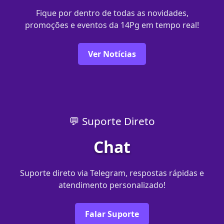
Fique por dentro de todas as novidades,
promoções e eventos da 14Pg em tempo real!
Ver Notícias
💬 Suporte Direto
Chat
Suporte direto via Telegram, respostas rápidas e
atendimento personalizado!
Falar Suporte