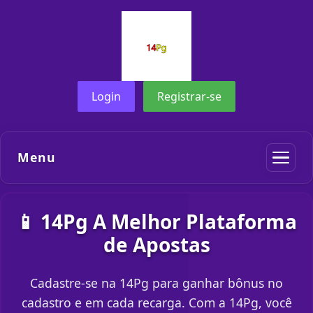
Login
Registrar-se
Menu
📱 14Pg A Melhor Plataforma
de Apostas
Cadastre-se na 14Pg para ganhar bônus no
cadastro e em cada recarga. Com a 14Pg, você