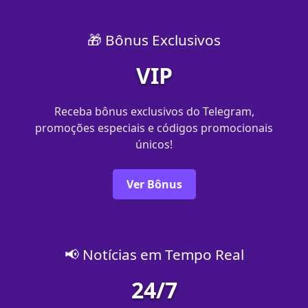
🎁 Bônus Exclusivos
VIP
Receba bônus exclusivos do Telegram,
promoções especiais e códigos promocionais
únicos!
Ver Bônus
📢 Notícias em Tempo Real
24/7