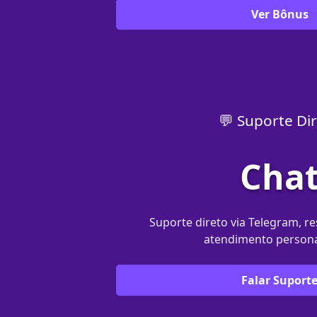
Ver Bônus
💬 Suporte Di
Cha
Suporte direto via Telegram, r
atendimento persona
Falar Suport