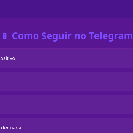
📱 Como Seguir no Telegram
ositivo
erder nada