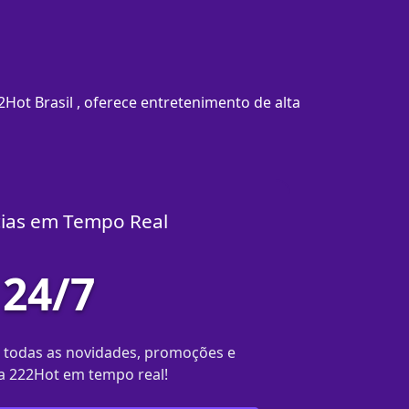
2Hot Brasil , oferece entretenimento de alta
cias em Tempo Real
24/7
e todas as novidades, promoções e
a 222Hot em tempo real!