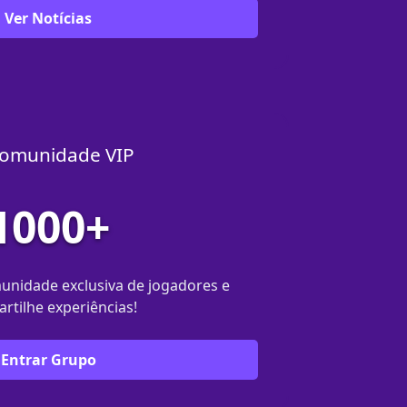
Ver Notícias
Comunidade VIP
1000+
unidade exclusiva de jogadores e
rtilhe experiências!
Entrar Grupo