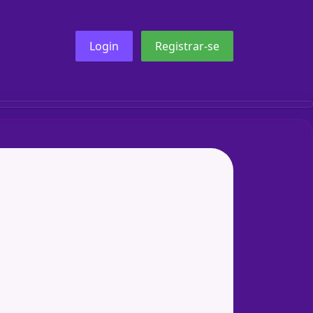
Login
Registrar-se