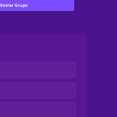
Entrar Grupo