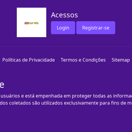
Acessos
Login
Registrar-se
Políticas de Privacidade
Termos e Condições
Sitemap
de
s usuários e está empenhada em proteger todas as informa
os coletados são utilizados exclusivamente para fins de m