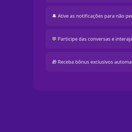
🔔 Ative as notificações para não p
💬 Participe das conversas e interaj
🎁 Receba bônus exclusivos autom