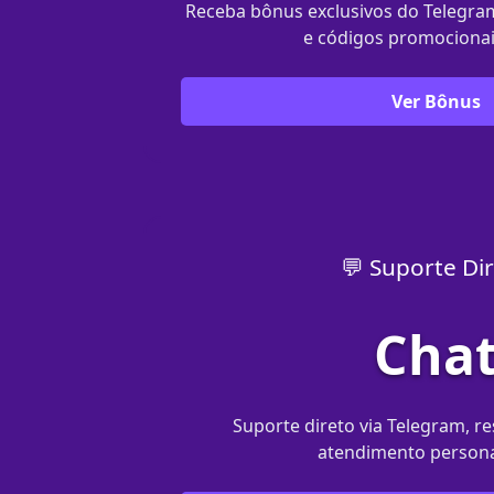
Receba bônus exclusivos do Telegra
e códigos promocionai
Ver Bônus
💬 Suporte Di
Cha
Suporte direto via Telegram, r
atendimento persona