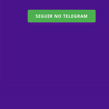
SEGUIR NO TELEGRAM