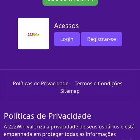
Acessos
Login
Registrar-se
Políticas de Privacidade
Termos e Condições
Sitemap
Políticas de Privacidade
A 222Win valoriza a privacidade de seus usuários e está
empenhada em proteger todas as informações