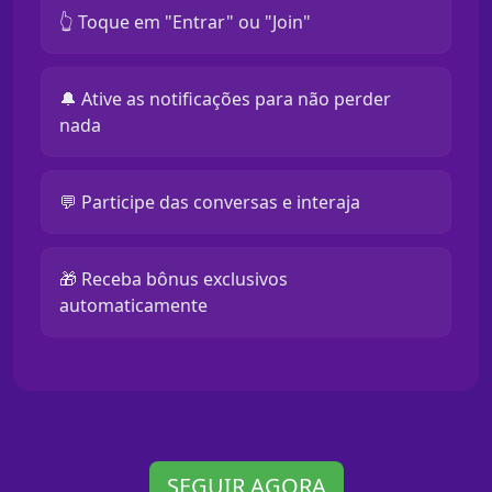
👆 Toque em "Entrar" ou "Join"
🔔 Ative as notificações para não perder
nada
💬 Participe das conversas e interaja
🎁 Receba bônus exclusivos
automaticamente
SEGUIR AGORA