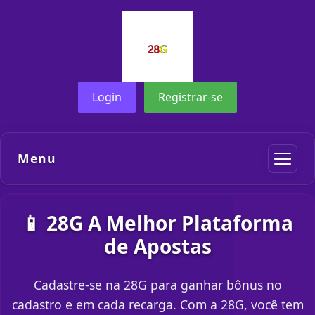
Login
Registrar-se
Menu
📱 28G A Melhor Plataforma
de Apostas
Cadastre-se na 28G para ganhar bônus no
cadastro e em cada recarga. Com a 28G, você tem