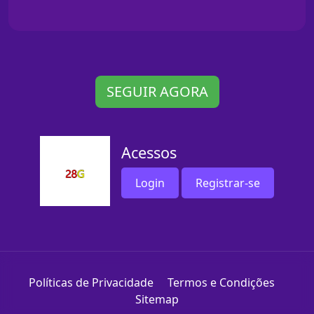
SEGUIR AGORA
Acessos
Login
Registrar-se
Políticas de Privacidade
Termos e Condições
Sitemap