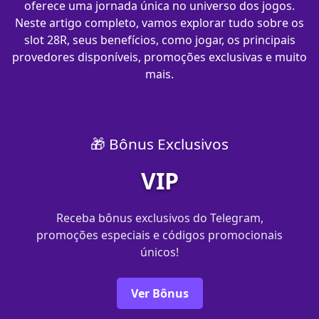
oferece uma jornada única no universo dos jogos.
Neste artigo completo, vamos explorar tudo sobre os
slot 28R, seus benefícios, como jogar, os principais
provedores disponíveis, promoções exclusivas e muito
mais.
🎁 Bônus Exclusivos
VIP
Receba bônus exclusivos do Telegram,
promoções especiais e códigos promocionais
únicos!
Ver Bônus