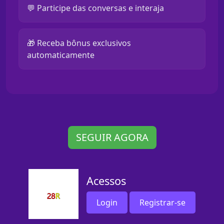
💬 Participe das conversas e interaja
🎁 Receba bônus exclusivos
automaticamente
SEGUIR AGORA
Acessos
Login
Registrar-se