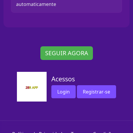
automaticamente
SEGUIR AGORA
Acessos
Login
Registrar-se