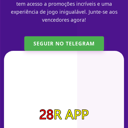
tem acesso a promoções incríveis e uma
experiência de jogo inigualável. Junte-se aos
vencedores agora!
SEGUIR NO TELEGRAM