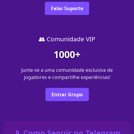
Falar Suporte
👥 Comunidade VIP
1000+
Junte-se a uma comunidade exclusiva de
jogadores e compartilhe experiências!
Entrar Grupo
📱 Como Seguir no Telegram