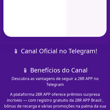
📱 Canal Oficial no Telegram!
📱 Benefícios do Canal
Descubra as vantagens de seguir a 28R APP no
Telegram
A plataforma 28R APP oferece prêmios surpresa
incríveis — com registro gratuito da 28R APP Brasil ,
bônus de recarga e várias promoções na palma da sua