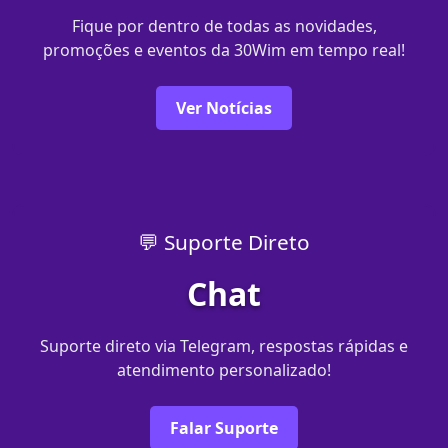
Fique por dentro de todas as novidades,
promoções e eventos da 30Wim em tempo real!
Ver Notícias
💬 Suporte Direto
Chat
Suporte direto via Telegram, respostas rápidas e
atendimento personalizado!
Falar Suporte