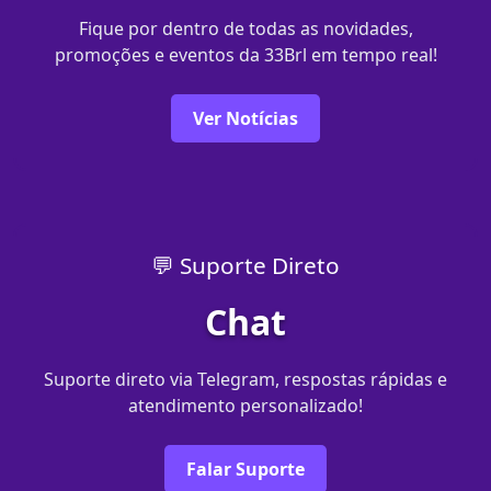
Fique por dentro de todas as novidades,
promoções e eventos da 33Brl em tempo real!
Ver Notícias
💬 Suporte Direto
Chat
Suporte direto via Telegram, respostas rápidas e
atendimento personalizado!
Falar Suporte