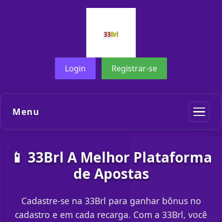
Login
Registrar-se
Menu
📱 33Brl A Melhor Plataforma
de Apostas
Cadastre-se na 33Brl para ganhar bônus no
cadastro e em cada recarga. Com a 33Brl, você