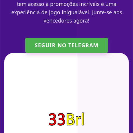
tem acesso a promoções incríveis e uma
experiência de jogo inigualável. Junte-se aos
vencedores agora!
SEGUIR NO TELEGRAM