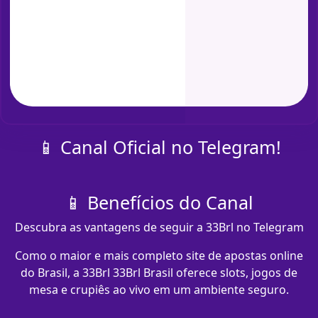
📱 Canal Oficial no Telegram!
📱 Benefícios do Canal
Descubra as vantagens de seguir a 33Brl no Telegram
Como o maior e mais completo site de apostas online
do Brasil, a 33Brl 33Brl Brasil oferece slots, jogos de
mesa e crupiês ao vivo em um ambiente seguro.