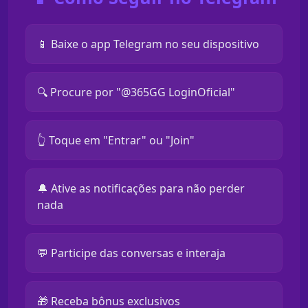
📱 Baixe o app Telegram no seu dispositivo
🔍 Procure por "@365GG LoginOficial"
👆 Toque em "Entrar" ou "Join"
🔔 Ative as notificações para não perder
nada
💬 Participe das conversas e interaja
🎁 Receba bônus exclusivos