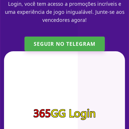
Login, você tem acesso a promoções incríveis e
uma experiência de jogo inigualável. Junte-se aos
vencedores agora!
SEGUIR NO TELEGRAM