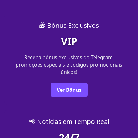
🎁 Bônus Exclusivos
VIP
Receba bônus exclusivos do Telegram,
promoções especiais e códigos promocionais
únicos!
Ver Bônus
📢 Notícias em Tempo Real
24/7