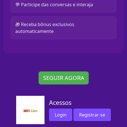
💬 Participe das conversas e interaja
🎁 Receba bônus exclusivos
automaticamente
SEGUIR AGORA
Acessos
Login
Registrar-se