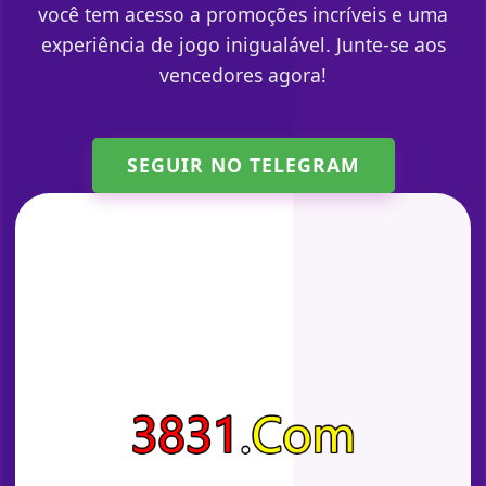
você tem acesso a promoções incríveis e uma
experiência de jogo inigualável. Junte-se aos
vencedores agora!
SEGUIR NO TELEGRAM