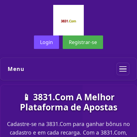
Login
Registrar-se
Menu
📱 3831.Com A Melhor
Plataforma de Apostas
Cadastre-se na 3831.Com para ganhar bônus no
cadastro e em cada recarga. Com a 3831.Com,