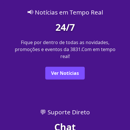
📢 Notícias em Tempo Real
24/7
Fique por dentro de todas as novidades,
promoções e eventos da 3831.Com em tempo
real!
Ver Notícias
💬 Suporte Direto
Chat