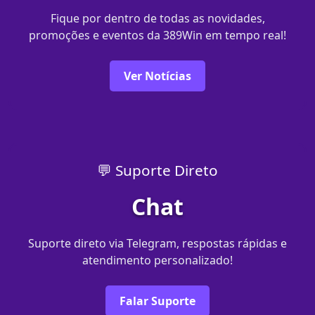
Fique por dentro de todas as novidades,
promoções e eventos da 389Win em tempo real!
Ver Notícias
💬 Suporte Direto
Chat
Suporte direto via Telegram, respostas rápidas e
atendimento personalizado!
Falar Suporte