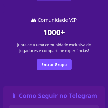
👥 Comunidade VIP
1000+
Junte-se a uma comunidade exclusiva de
jogadores e compartilhe experiências!
Entrar Grupo
📱 Como Seguir no Telegram