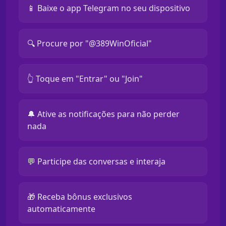
📱 Baixe o app Telegram no seu dispositivo
🔍 Procure por "@389WinOficial"
👆 Toque em "Entrar" ou "Join"
🔔 Ative as notificações para não perder
nada
💬 Participe das conversas e interaja
🎁 Receba bônus exclusivos
automaticamente