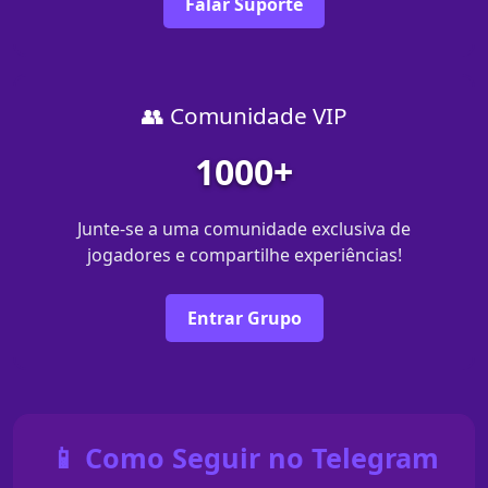
Falar Suporte
👥 Comunidade VIP
1000+
Junte-se a uma comunidade exclusiva de
jogadores e compartilhe experiências!
Entrar Grupo
📱 Como Seguir no Telegram