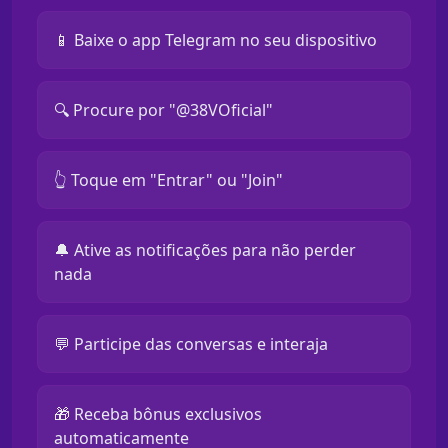
📱 Baixe o app Telegram no seu dispositivo
🔍 Procure por "@38VOficial"
👆 Toque em "Entrar" ou "Join"
🔔 Ative as notificações para não perder
nada
💬 Participe das conversas e interaja
🎁 Receba bônus exclusivos
automaticamente