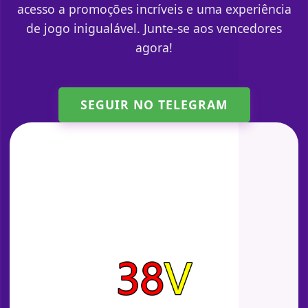
acesso a promoções incríveis e uma experiência
de jogo inigualável. Junte-se aos vencedores
agora!
SEGUIR NO TELEGRAM