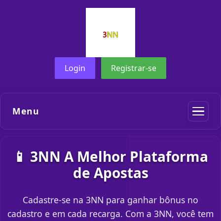
Login
Registrar-se
Menu
📱 3NN A Melhor Plataforma
de Apostas
Cadastre-se na 3NN para ganhar bônus no
cadastro e em cada recarga. Com a 3NN, você tem