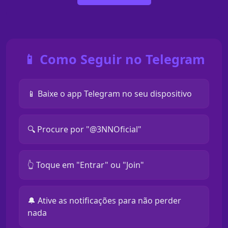
📱 Como Seguir no Telegram
📱 Baixe o app Telegram no seu dispositivo
🔍 Procure por "@3NNOficial"
👆 Toque em "Entrar" ou "Join"
🔔 Ative as notificações para não perder
nada