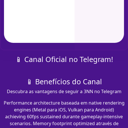
📱 Canal Oficial no Telegram!
📱 Benefícios do Canal
Descubra as vantagens de seguir a 3NN no Telegram
Performance architecture baseada em native rendering
engines (Metal para iOS, Vulkan para Android)
achieving 60fps sustained durante gameplay-intensive
scenarios. Memory footprint optimized através de