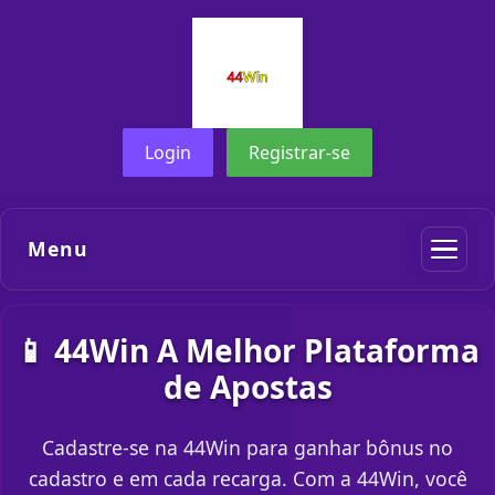
Login
Registrar-se
Menu
📱 44Win A Melhor Plataforma
de Apostas
Cadastre-se na 44Win para ganhar bônus no
cadastro e em cada recarga. Com a 44Win, você