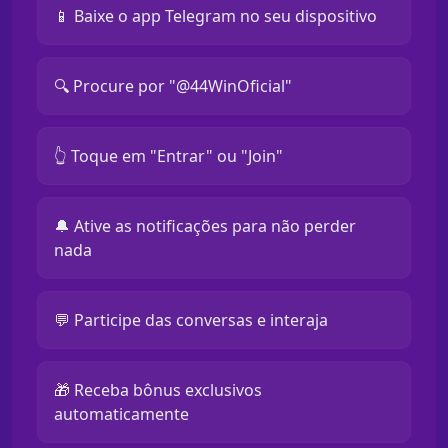
📱 Baixe o app Telegram no seu dispositivo
🔍 Procure por "@44WinOficial"
👆 Toque em "Entrar" ou "Join"
🔔 Ative as notificações para não perder
nada
💬 Participe das conversas e interaja
🎁 Receba bônus exclusivos
automaticamente