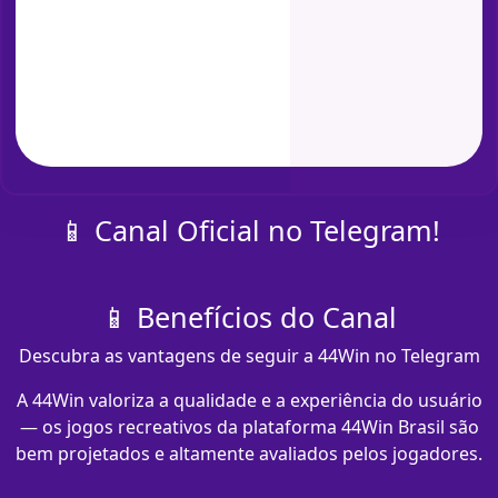
📱 Canal Oficial no Telegram!
📱 Benefícios do Canal
Descubra as vantagens de seguir a 44Win no Telegram
A 44Win valoriza a qualidade e a experiência do usuário
— os jogos recreativos da plataforma 44Win Brasil são
bem projetados e altamente avaliados pelos jogadores.