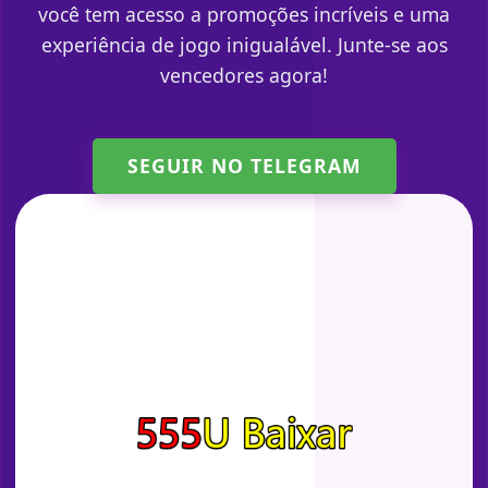
você tem acesso a promoções incríveis e uma
experiência de jogo inigualável. Junte-se aos
vencedores agora!
SEGUIR NO TELEGRAM