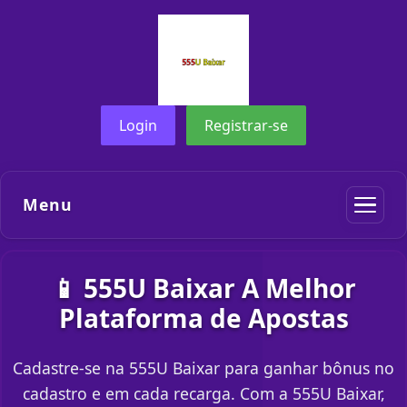
Login
Registrar-se
Menu
📱 555U Baixar A Melhor
Plataforma de Apostas
Cadastre-se na 555U Baixar para ganhar bônus no
cadastro e em cada recarga. Com a 555U Baixar,