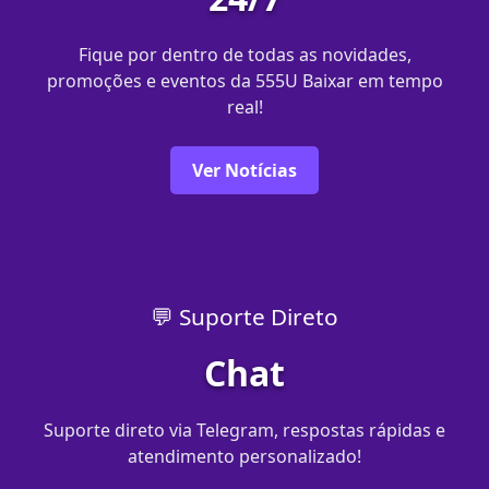
Fique por dentro de todas as novidades,
promoções e eventos da 555U Baixar em tempo
real!
Ver Notícias
💬 Suporte Direto
Chat
Suporte direto via Telegram, respostas rápidas e
atendimento personalizado!