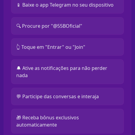
📱 Baixe o app Telegram no seu dispositivo
🔍 Procure por "@55BOficial"
👆 Toque em "Entrar" ou "Join"
🔔 Ative as notificações para não perder
nada
💬 Participe das conversas e interaja
🎁 Receba bônus exclusivos
automaticamente