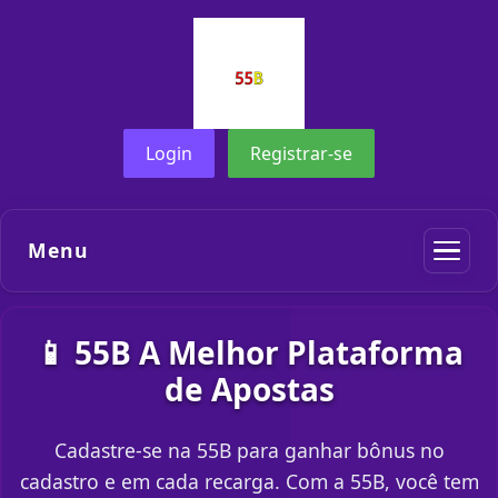
Login
Registrar-se
Menu
📱 55B A Melhor Plataforma
de Apostas
Cadastre-se na 55B para ganhar bônus no
cadastro e em cada recarga. Com a 55B, você tem