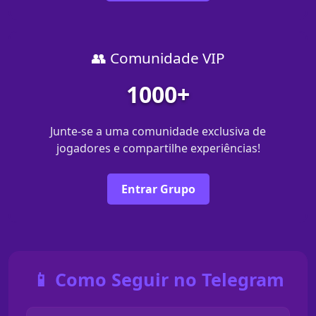
👥 Comunidade VIP
1000+
Junte-se a uma comunidade exclusiva de
jogadores e compartilhe experiências!
Entrar Grupo
📱 Como Seguir no Telegram