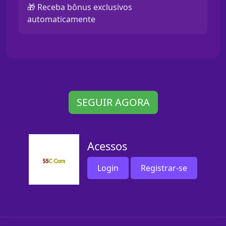
🎁 Receba bônus exclusivos
automaticamente
SEGUIR AGORA
Acessos
Login
Registrar-se