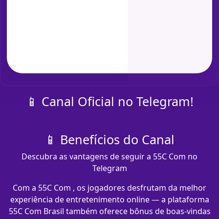
📱 Canal Oficial no Telegram!
📱 Benefícios do Canal
Descubra as vantagens de seguir a 55C Com no
Telegram
Com a 55C Com , os jogadores desfrutam da melhor
experiência de entretenimento online — a plataforma
55C Com Brasil também oferece bônus de boas-vindas