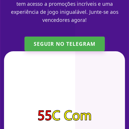
tem acesso a promoções incríveis e uma
experiência de jogo inigualável. Junte-se aos
vencedores agora!
SEGUIR NO TELEGRAM