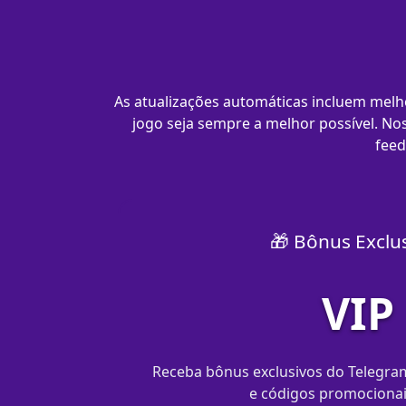
As atualizações automáticas incluem melh
jogo seja sempre a melhor possível. N
feed
🎁 Bônus Exclu
VIP
Receba bônus exclusivos do Telegra
e códigos promocionai