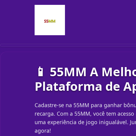
📱 55MM A Melh
Plataforma de A
Cadastre-se na 55MM para ganhar bônu
recarga. Com a 55MM, você tem acesso 
uma experiência de jogo inigualável. J
agora!