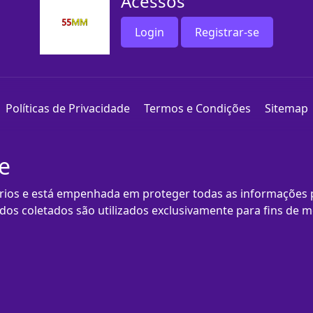
Acessos
Login
Registrar-se
Políticas de Privacidade
Termos e Condições
Sitemap
de
ários e está empenhada em proteger todas as informações 
os coletados são utilizados exclusivamente para fins de m