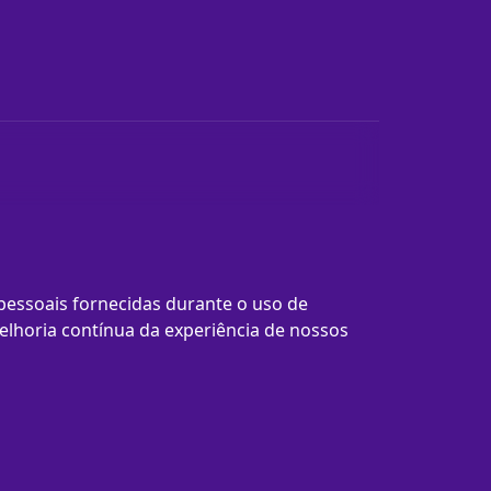
pessoais fornecidas durante o uso de
elhoria contínua da experiência de nossos