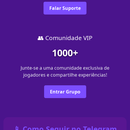
Falar Suporte
👥 Comunidade VIP
1000+
Junte-se a uma comunidade exclusiva de
jogadores e compartilhe experiências!
Entrar Grupo
📱 Como Seguir no Telegram