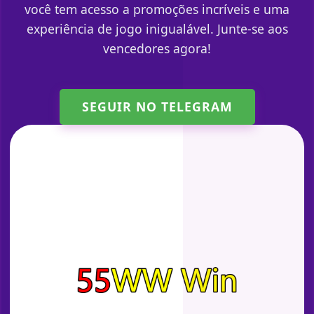
você tem acesso a promoções incríveis e uma
experiência de jogo inigualável. Junte-se aos
vencedores agora!
SEGUIR NO TELEGRAM