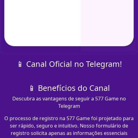
📱 Canal Oficial no Telegram!
📱 Benefícios do Canal
Descubra as vantagens de seguir a 577 Game no
Telegram
O processo de registro na 577 Game foi projetado para
ser rápido, seguro e intuitivo. Nosso formulário de
registro solicita apenas as informações essenciais