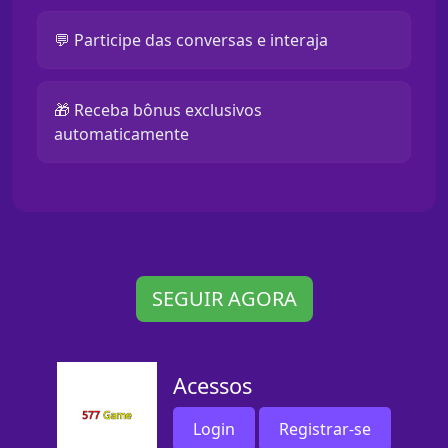
💬 Participe das conversas e interaja
🎁 Receba bônus exclusivos
automaticamente
SEGUIR AGORA
Acessos
Login
Registrar-se