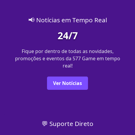
📢 Notícias em Tempo Real
24/7
Fique por dentro de todas as novidades,
promoções e eventos da 577 Game em tempo
real!
Ver Notícias
💬 Suporte Direto