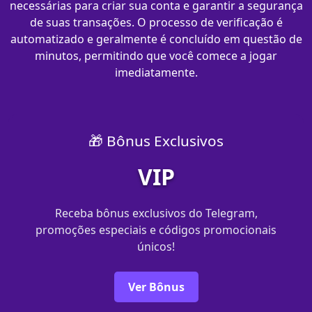
necessárias para criar sua conta e garantir a segurança
de suas transações. O processo de verificação é
automatizado e geralmente é concluído em questão de
minutos, permitindo que você comece a jogar
imediatamente.
🎁 Bônus Exclusivos
VIP
Receba bônus exclusivos do Telegram,
promoções especiais e códigos promocionais
únicos!
Ver Bônus