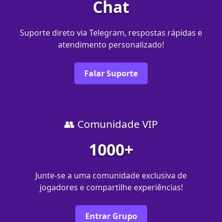
Chat
Suporte direto via Telegram, respostas rápidas e
atendimento personalizado!
Falar Suporte
👥 Comunidade VIP
1000+
Junte-se a uma comunidade exclusiva de
jogadores e compartilhe experiências!
Entrar Grupo