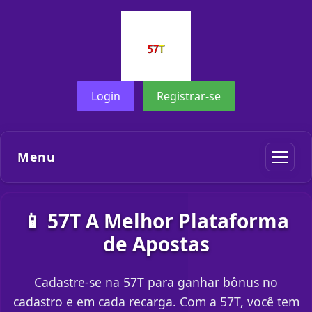
Login
Registrar-se
Menu
📱 57T A Melhor Plataforma
de Apostas
Cadastre-se na 57T para ganhar bônus no
cadastro e em cada recarga. Com a 57T, você tem