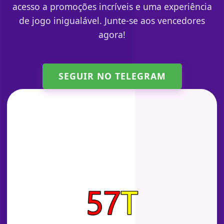
acesso a promoções incríveis e uma experiência
de jogo inigualável. Junte-se aos vencedores
agora!
SEGUIR NO TELEGRAM