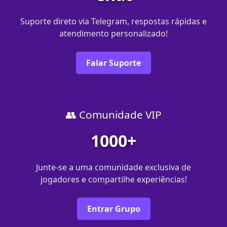
Suporte direto via Telegram, respostas rápidas e
atendimento personalizado!
Falar Suporte
👥 Comunidade VIP
1000+
Junte-se a uma comunidade exclusiva de
jogadores e compartilhe experiências!
Entrar Grupo