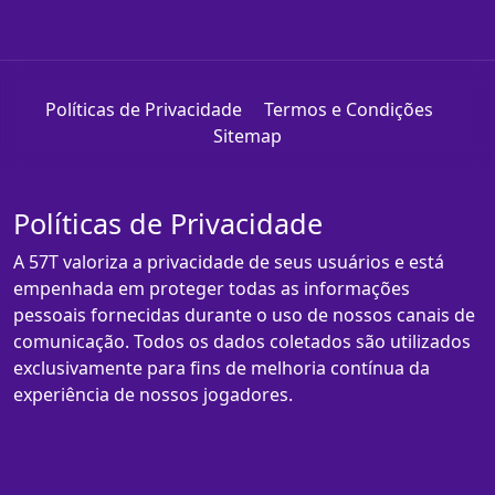
Políticas de Privacidade
Termos e Condições
Sitemap
Políticas de Privacidade
A 57T valoriza a privacidade de seus usuários e está
empenhada em proteger todas as informações
pessoais fornecidas durante o uso de nossos canais de
comunicação. Todos os dados coletados são utilizados
exclusivamente para fins de melhoria contínua da
experiência de nossos jogadores.