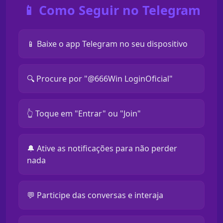
📱 Como Seguir no Telegram
📱 Baixe o app Telegram no seu dispositivo
🔍 Procure por "@666Win LoginOficial"
👆 Toque em "Entrar" ou "Join"
🔔 Ative as notificações para não perder
nada
💬 Participe das conversas e interaja