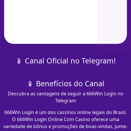
📱 Canal Oficial no Telegram!
📱 Benefícios do Canal
Descubra as vantagens de seguir a 666Win Login no
Telegram
666Win Login é um dos cassinos online legais do Brasil.
O 666Win Login Online Com Casino oferece uma
variedade de bônus e promoções de boas-vindas, junte-