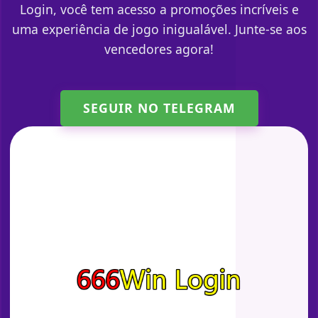
Login, você tem acesso a promoções incríveis e
uma experiência de jogo inigualável. Junte-se aos
vencedores agora!
SEGUIR NO TELEGRAM