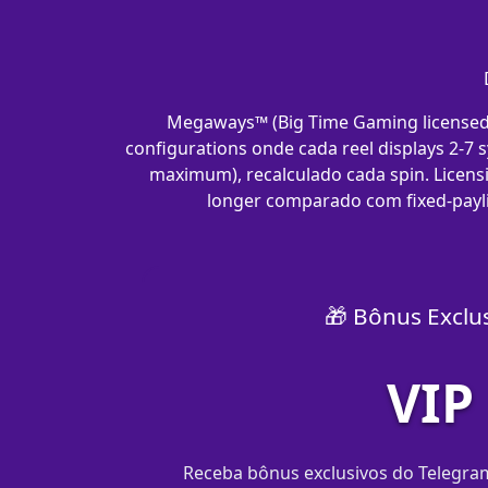
Megaways™ (Big Time Gaming licensed m
configurations onde cada reel displays 2-7
maximum), recalculado cada spin. Licens
longer comparado com fixed-payli
🎁 Bônus Exclu
VIP
Receba bônus exclusivos do Telegra