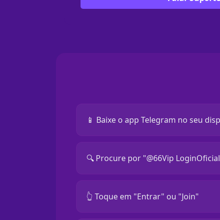
📱 Baixe o app Telegram no seu disp
🔍 Procure por "@66Vip LoginOficial
👆 Toque em "Entrar" ou "Join"