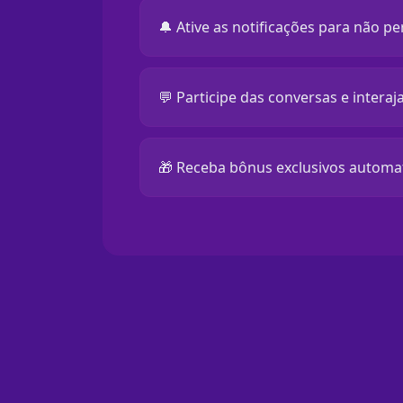
🔔 Ative as notificações para não p
💬 Participe das conversas e interaj
🎁 Receba bônus exclusivos autom