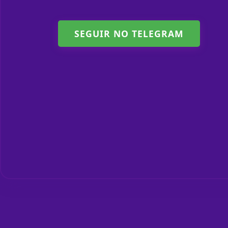
SEGUIR NO TELEGRAM