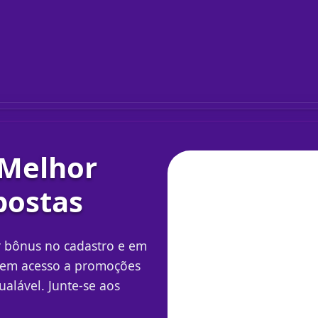
 Melhor
postas
r bônus no cadastro e em
 tem acesso a promoções
ualável. Junte-se aos