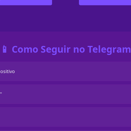
📱 Como Seguir no Telegram
ositivo
"