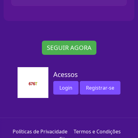
SEGUIR AGORA
Acessos
Login
Registrar-se
Políticas de Privacidade
Termos e Condições