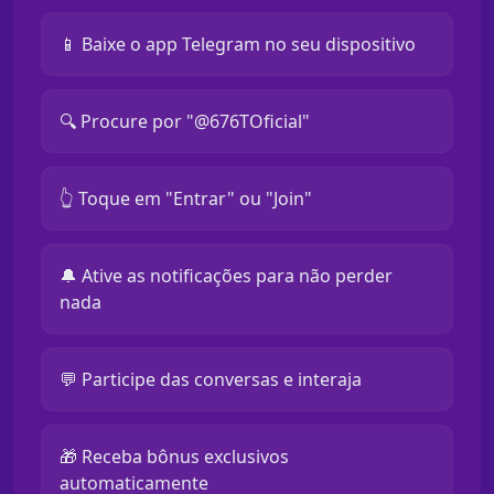
📱 Baixe o app Telegram no seu dispositivo
🔍 Procure por "@676TOficial"
👆 Toque em "Entrar" ou "Join"
🔔 Ative as notificações para não perder
nada
💬 Participe das conversas e interaja
🎁 Receba bônus exclusivos
automaticamente