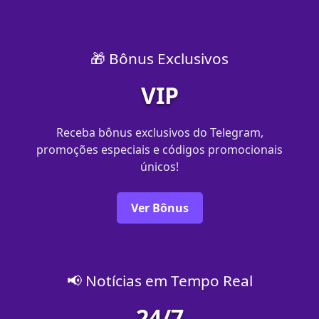
🎁 Bônus Exclusivos
VIP
Receba bônus exclusivos do Telegram,
promoções especiais e códigos promocionais
únicos!
Ver Bônus
📢 Notícias em Tempo Real
24/7