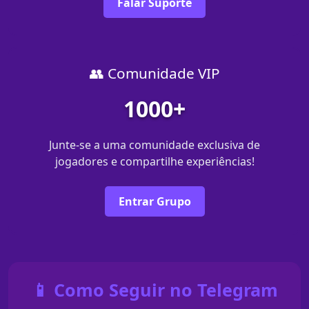
Falar Suporte
👥 Comunidade VIP
1000+
Junte-se a uma comunidade exclusiva de
jogadores e compartilhe experiências!
Entrar Grupo
📱 Como Seguir no Telegram