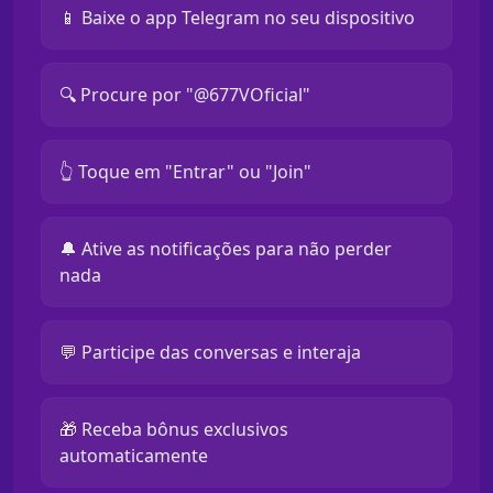
📱 Baixe o app Telegram no seu dispositivo
🔍 Procure por "@677VOficial"
👆 Toque em "Entrar" ou "Join"
🔔 Ative as notificações para não perder
nada
💬 Participe das conversas e interaja
🎁 Receba bônus exclusivos
automaticamente