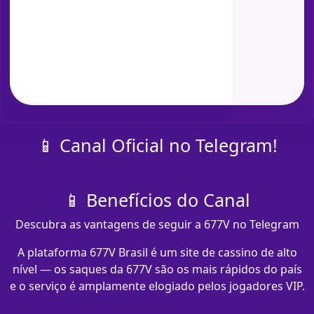
📱 Canal Oficial no Telegram!
📱 Benefícios do Canal
Descubra as vantagens de seguir a 677V no Telegram
A plataforma 677V Brasil é um site de cassino de alto
nível — os saques da 677V são os mais rápidos do país
e o serviço é amplamente elogiado pelos jogadores VIP.