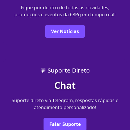
Fique por dentro de todas as novidades,
promoções e eventos da 68Pg em tempo real!
Ver Notícias
💬 Suporte Direto
Chat
Suporte direto via Telegram, respostas rápidas e
atendimento personalizado!
Falar Suporte