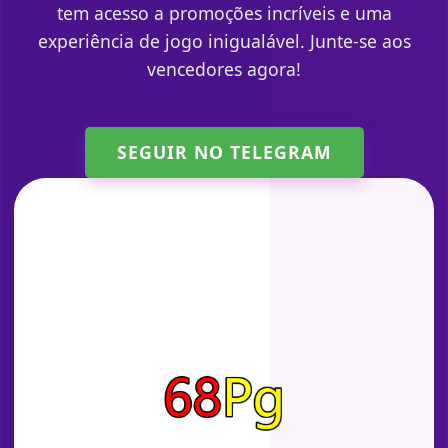
tem acesso a promoções incríveis e uma
experiência de jogo inigualável. Junte-se aos
vencedores agora!
SEGUIR NO TELEGRAM