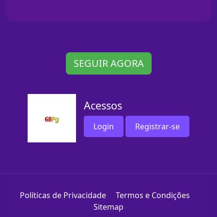
SEGUIR AGORA
Acessos
Login
Registrar-se
Políticas de Privacidade
Termos e Condições
Sitemap