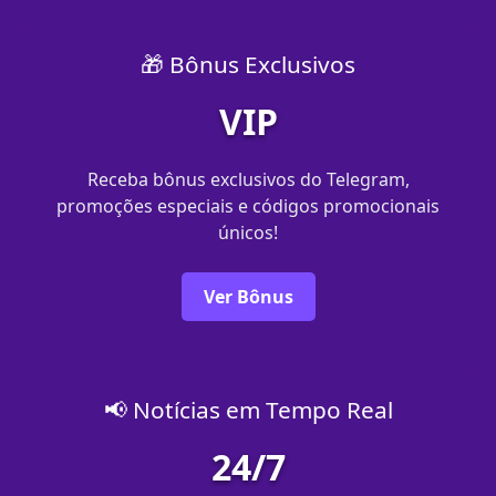
🎁 Bônus Exclusivos
VIP
Receba bônus exclusivos do Telegram,
promoções especiais e códigos promocionais
únicos!
Ver Bônus
📢 Notícias em Tempo Real
24/7