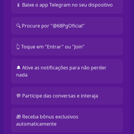
📱 Baixe o app Telegram no seu dispositivo
🔍 Procure por "@68PgOficial"
👆 Toque em "Entrar" ou "Join"
🔔 Ative as notificações para não perder
nada
💬 Participe das conversas e interaja
🎁 Receba bônus exclusivos
automaticamente