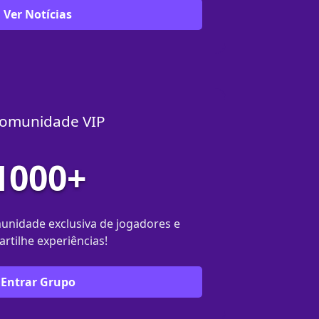
Ver Notícias
Comunidade VIP
1000+
unidade exclusiva de jogadores e
rtilhe experiências!
Entrar Grupo