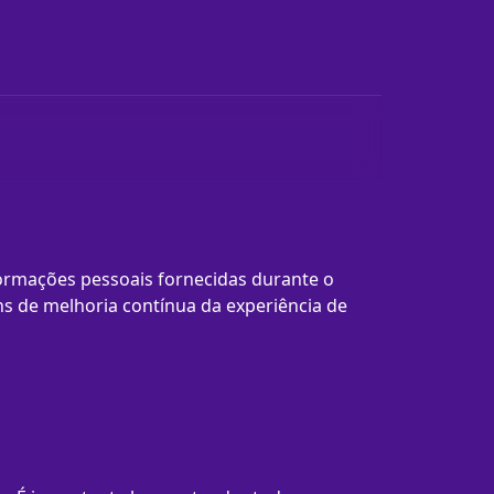
formações pessoais fornecidas durante o
ns de melhoria contínua da experiência de