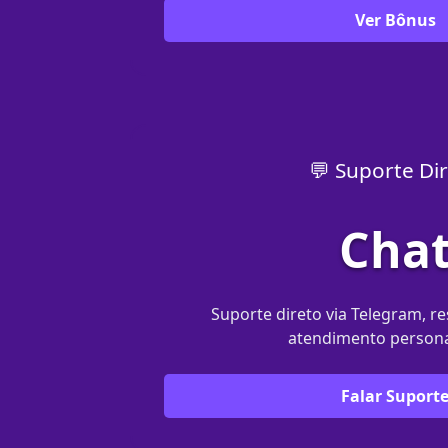
Ver Bônus
💬 Suporte Di
Cha
Suporte direto via Telegram, r
atendimento persona
Falar Suport