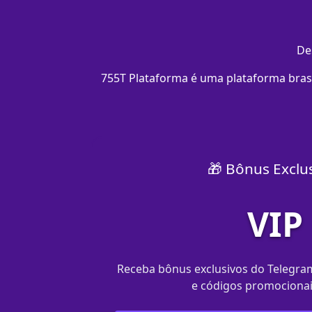
De
755T Plataforma é uma plataforma brasi
🎁 Bônus Exclu
VIP
Receba bônus exclusivos do Telegra
e códigos promocionai