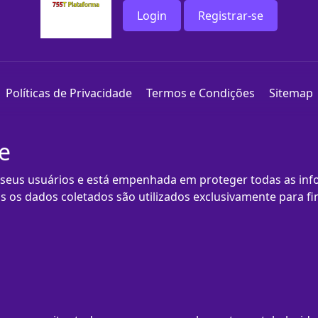
Login
Registrar-se
Políticas de Privacidade
Termos e Condições
Sitemap
de
e seus usuários e está empenhada em proteger todas as in
 os dados coletados são utilizados exclusivamente para fi