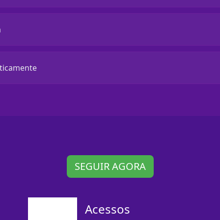
a
aticamente
SEGUIR AGORA
Acessos