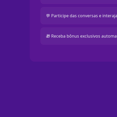
💬 Participe das conversas e interaj
🎁 Receba bônus exclusivos autom