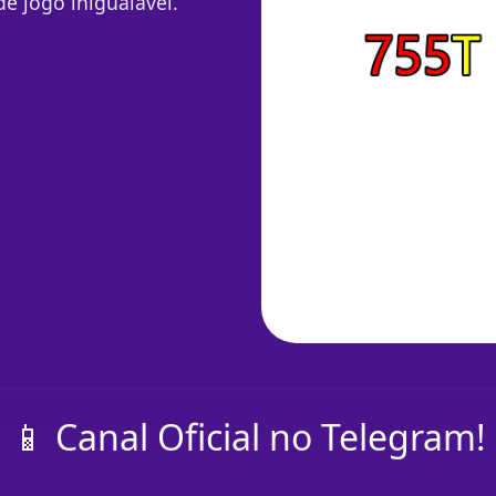
e jogo inigualável.
📱 Canal Oficial no Telegram!