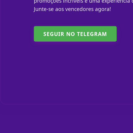
promoções incríveis e uma experiência d
Junte-se aos vencedores agora!
SEGUIR NO TELEGRAM