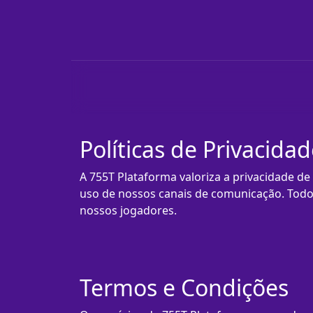
Políticas de Privacida
A 755T Plataforma valoriza a privacidade d
uso de nossos canais de comunicação. Todos
nossos jogadores.
Termos e Condições