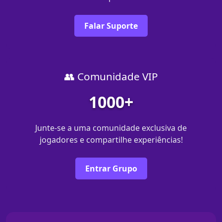
Falar Suporte
👥 Comunidade VIP
1000+
Junte-se a uma comunidade exclusiva de
jogadores e compartilhe experiências!
Entrar Grupo