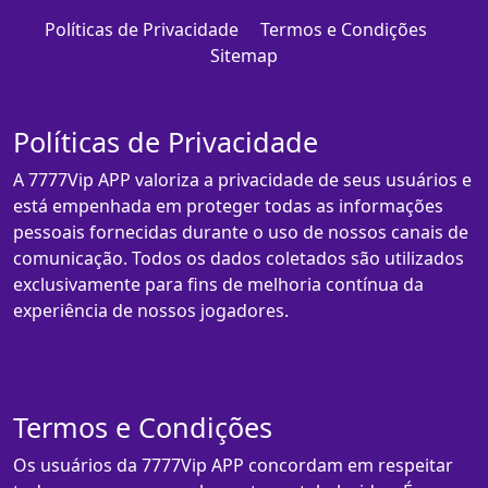
Políticas de Privacidade
Termos e Condições
Sitemap
Políticas de Privacidade
A 7777Vip APP valoriza a privacidade de seus usuários e
está empenhada em proteger todas as informações
pessoais fornecidas durante o uso de nossos canais de
comunicação. Todos os dados coletados são utilizados
exclusivamente para fins de melhoria contínua da
experiência de nossos jogadores.
Termos e Condições
Os usuários da 7777Vip APP concordam em respeitar