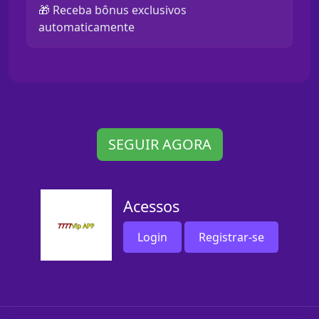
🎁 Receba bônus exclusivos
automaticamente
SEGUIR AGORA
Acessos
Login
Registrar-se