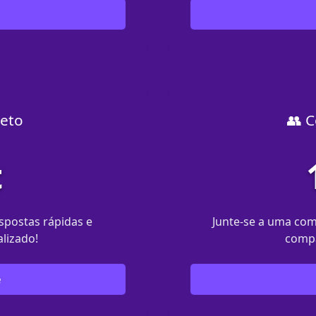
reto
👥 
t
espostas rápidas e
Junte-se a uma com
lizado!
compa
e