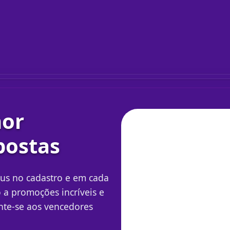
hor
postas
us no cadastro e em cada
 a promoções incríveis e
unte-se aos vencedores