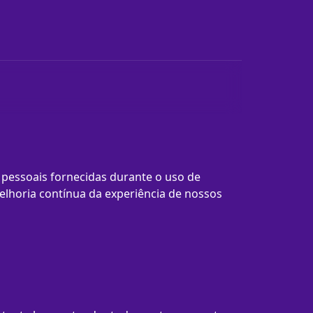
 pessoais fornecidas durante o uso de
elhoria contínua da experiência de nossos