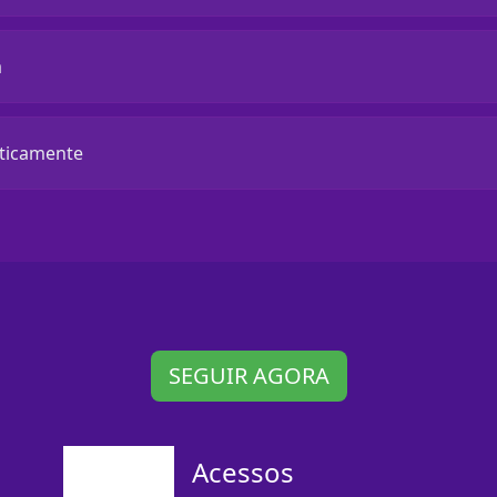
a
aticamente
SEGUIR AGORA
Acessos