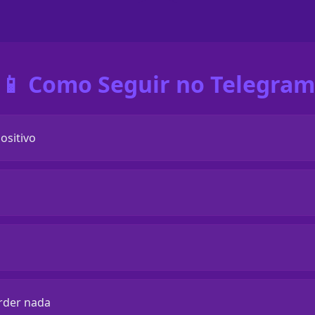
📱 Como Seguir no Telegram
ositivo
erder nada