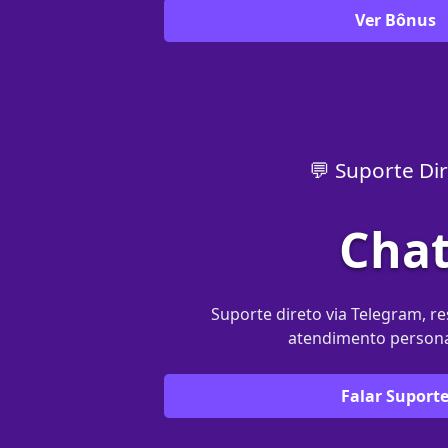
Ver Bônus
💬 Suporte Di
Cha
Suporte direto via Telegram, r
atendimento persona
Falar Suport