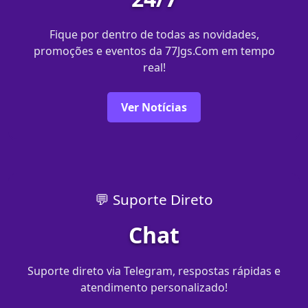
Fique por dentro de todas as novidades,
promoções e eventos da 77Jgs.Com em tempo
real!
Ver Notícias
💬 Suporte Direto
Chat
Suporte direto via Telegram, respostas rápidas e
atendimento personalizado!