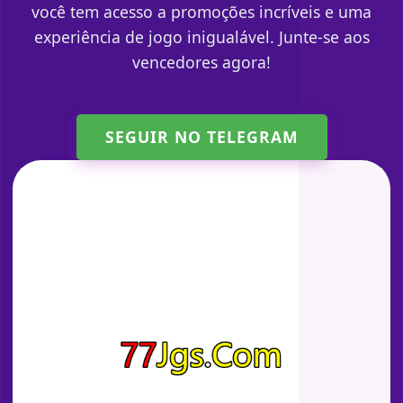
você tem acesso a promoções incríveis e uma
experiência de jogo inigualável. Junte-se aos
vencedores agora!
SEGUIR NO TELEGRAM