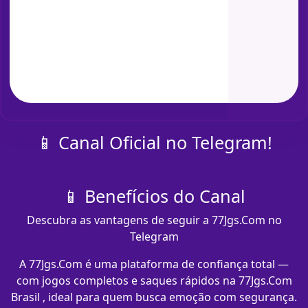
📱 Canal Oficial no Telegram!
📱 Benefícios do Canal
Descubra as vantagens de seguir a 77Jgs.Com no
Telegram
A 77Jgs.Com é uma plataforma de confiança total —
com jogos completos e saques rápidos na 77Jgs.Com
Brasil , ideal para quem busca emoção com segurança.