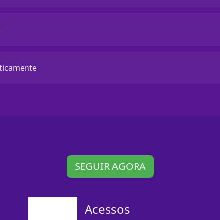
a
aticamente
SEGUIR AGORA
Acessos