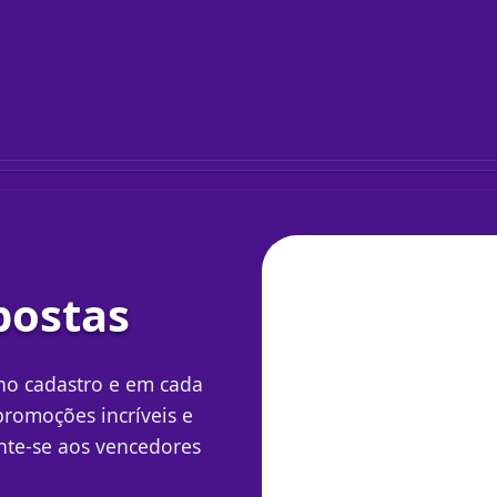
postas
no cadastro e em cada
promoções incríveis e
unte-se aos vencedores