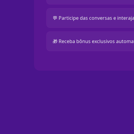
💬 Participe das conversas e interaj
🎁 Receba bônus exclusivos autom