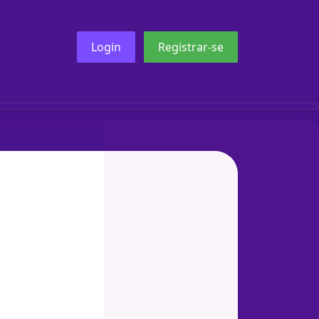
Login
Registrar-se