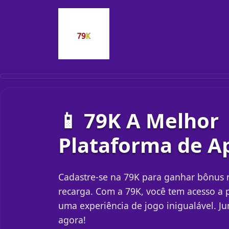
📱 79K A Melhor
Plataforma de A
Cadastre-se na 79K para ganhar bônus 
recarga. Com a 79K, você tem acesso a 
uma experiência de jogo inigualável. J
agora!