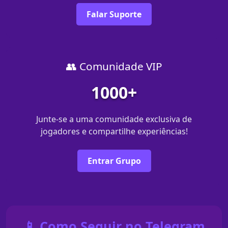
Falar Suporte
👥 Comunidade VIP
1000+
Junte-se a uma comunidade exclusiva de
jogadores e compartilhe experiências!
Entrar Grupo
📱 Como Seguir no Telegram