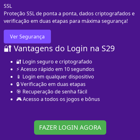
SSL
Proteção SSL de ponta a ponta, dados criptografados e
verificação em duas etapas para máxima segurança!
Ver Segurança
🔐 Vantagens do Login na S29
🔐 Login seguro e criptografado
⚡ Acesso rápido em 10 segundos
📱 Login em qualquer dispositivo
🔒 Verificação em duas etapas
🎯 Recuperação de senha fácil
🎮 Acesso a todos os jogos e bônus
FAZER LOGIN AGORA