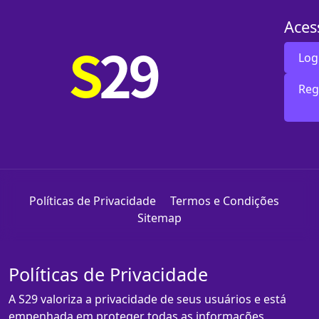
Aces
Log
Reg
Políticas de Privacidade
Termos e Condições
Sitemap
Políticas de Privacidade
A S29 valoriza a privacidade de seus usuários e está
empenhada em proteger todas as informações